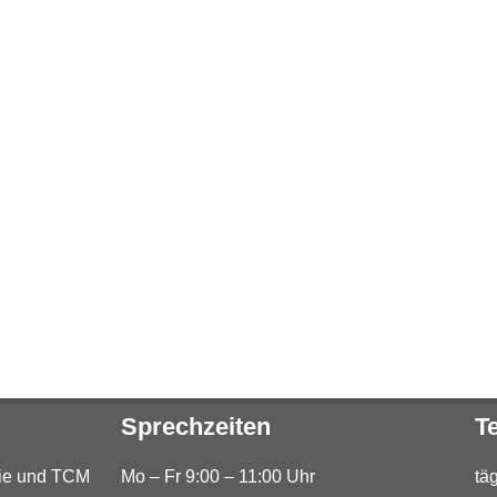
Sprechzeiten
T
hie und TCM
Mo – Fr 9:00 – 11:00 Uhr
tä