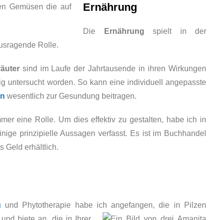
Ernährung
Die
Ernährung
spielt in der
us­ragende Rolle.
äuter
sind im Laufe der Jahr­tausende in ihren Wirkungen
tig untersucht worden. So kann eine individuell angepasste
in
wesentlich zur Gesundung beitragen.
mmer eine Rolle. Um dies effektiv zu gestalten, habe ich in
einige prinzipielle Aussagen verfasst. Es ist im Buchhandel
s Geld erhältlich.
g
und Phytotherapie habe ich angefangen,
die in Pilzen
nd biete an, die in Ihrer