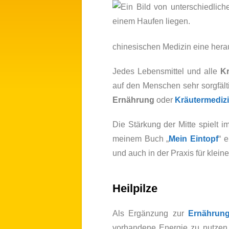
chinesischen Medizin eine hera
Jedes Lebens­mittel und alle
Kr
auf den Menschen sehr sorg­fäl
Ernährung
oder
Kräuter­mediz
Die Stärkung der Mitte spielt i
meinem Buch „
Mein Eintopf
“ 
und auch in der Praxis für kleine
Heilpilze
Als Ergänzung zur
Ernährun
vorhandene Energie zu nutzen u